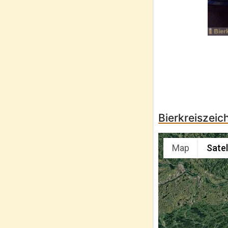
Bierkreiszeic
Map
Satel