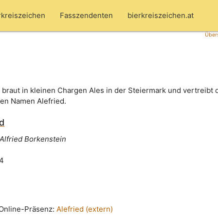
rkreiszeichen
Fasszendenten
bierkreiszeichen.at
Übers
 braut in kleinen Chargen Ales in der Steiermark und vertreibt 
en Namen Alefried.
ed
 Alfried Borkenstein
24
n Online-Präsenz:
Alefried (extern)