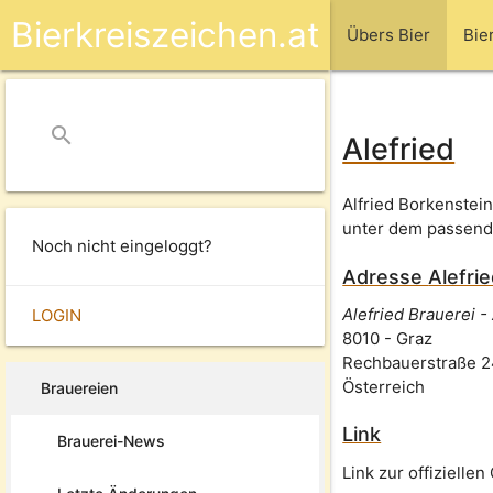
Bierkreiszeichen.at
Übers Bier
Bie
search
close
Alefried
Alfried Borkenstein
unter dem passend
Noch nicht eingeloggt?
Adresse
Alefri
Alefried Brauerei -
LOGIN
8010
-
Graz
Rechbauerstraße 
Österreich
Brauereien
Link
Brauerei-News
Link zur offizielle