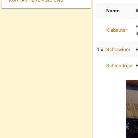
Name
E
Klabauter
I
1 x
Schlawiner
E
Schlendrian
E