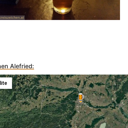
hen Alefried:
lite