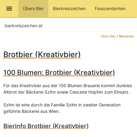
menu
Übers Bier
Bierkreiszeichen
Fasszendenten
bierkreiszeichen.at
Übers Bier
/
Biersorten
Brotbier (Kreativbier)
100 Blumen: Brotbier (Kreativbier)
Für das Kreativbier aus der 100 Blumen Brauerei kommt dunkles
Altbrot der Bäckerei Szihn sowie Cascade Hopfen zum Einsatz.
Szihn ist eine durch die Familie Szihn in zweiter Generation
geführte Bäckerei aus Wien.
Bierinfo Brotbier (Kreativbier)