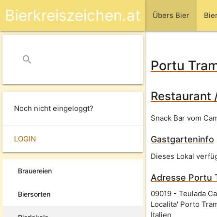
Bierkreiszeichen.at
Übers Bier
Bie
search
close
Portu Tra
Restaurant 
Noch nicht eingeloggt?
Snack Bar vom Cam
LOGIN
Gastgarteninfo
Dieses Lokal verfü
Brauereien
Adresse
Portu 
09019
-
Teulada Cag
Biersorten
Localita' Porto Tra
Italien