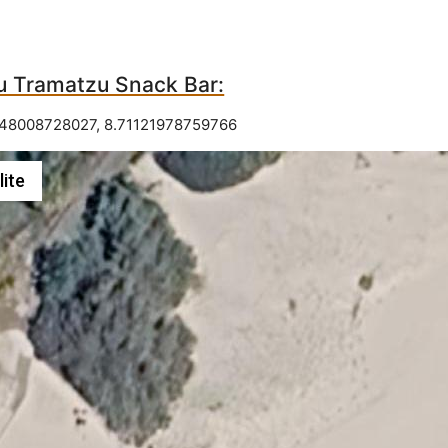
u Tramatzu Snack Bar:
248008728027
,
8.71121978759766
lite