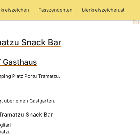
rkreiszeichen
Fasszendenten
bierkreiszeichen.at
Über
matzu Snack Bar
/ Gasthaus
ping Platz Portu Tramatzu.
gt über einen Gastgarten.
Tramatzu Snack Bar
liari
matzu