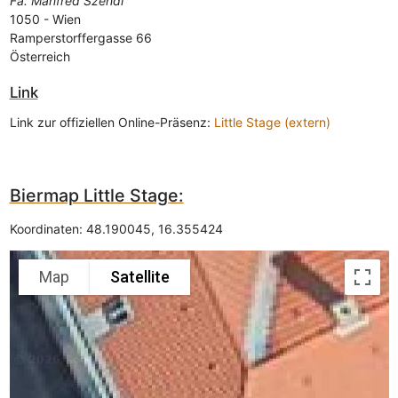
Fa. Manfred Szendi
1050
-
Wien
Ramperstorffergasse 66
Österreich
Link
Link zur offiziellen Online-Präsenz:
Little Stage (extern)
Biermap Little Stage:
Koordinaten:
48.190045
,
16.355424
Map
Satellite