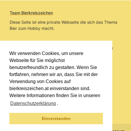
Team Bierkreiszeichen
Diese Seite ist eine private Webseite die sich das Thema
Bier zum Hobby macht.
Sie befinden sich auf https://www.bierkreiszeichen.at/
Wir verwenden Cookies, um unsere
im Pfad:
Übers Bier
/
Bierlokale
Webseite für Sie möglichst
benutzerfreundlich zu gestalten. Wenn Sie
Erstellt: 2022-02-17
fortfahren, nehmen wir an, dass Sie mit der
Verwendung von Cookies auf
Links
bierkreiszeichen.at einverstanden sind.
Kontakt
Weitere Informationen finden Sie in unseren
Impressum
Datenschutzerklärung
.
Datenschutzerklärung
Sitemap
Einverstanden