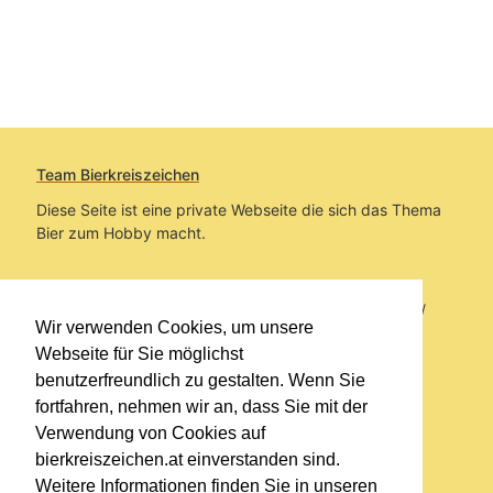
Team Bierkreiszeichen
Diese Seite ist eine private Webseite die sich das Thema
Bier zum Hobby macht.
Sie befinden sich auf https://www.bierkreiszeichen.at/
Wir verwenden Cookies, um unsere
im Pfad:
Übers Bier
/
Bierlokale
Webseite für Sie möglichst
benutzerfreundlich zu gestalten. Wenn Sie
Erstellt: 2025-03-13
fortfahren, nehmen wir an, dass Sie mit der
Verwendung von Cookies auf
Links
bierkreiszeichen.at einverstanden sind.
Kontakt
Weitere Informationen finden Sie in unseren