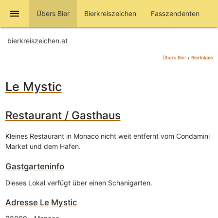
menu
Übers Bier
Bierkreiszeichen
Fasszendenten
bierkreiszeichen.at
Übers Bier
/
Bierlokale
Le Mystic
Restaurant / Gasthaus
Kleines Restaurant in Monaco nicht weit entfernt vom Condamini
Market und dem Hafen.
Gastgarteninfo
Dieses Lokal verfügt über einen Schanigarten.
Adresse
Le Mystic