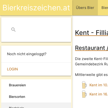
Bierkreiszeichen.at
Übers Bier
Bie
search
close
Kent - Fil
Restaurant 
Noch nicht eingeloggt?
Die zweite Kent-Fil
Gemeindebezirk Ru
LOGIN
Mittlerweile gibt e
Kent im 10.
Brauereien
Kent im 16.
Biersorten