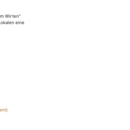
um Wirten"
Lokalen eine
ern)