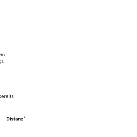
ein
t.
bereits
*
Distanz
r