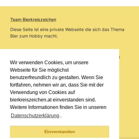
Team Bierkreiszeichen
Diese Seite ist eine private Webseite die sich das Thema
Bier zum Hobby macht.
Sie befinden sich auf https://www.bierkreiszeichen.at/
Wir verwenden Cookies, um unsere
im Pfad:
Übers Bier
/
Bierlokale
Webseite für Sie möglichst
benutzerfreundlich zu gestalten. Wenn Sie
Erstellt: 2021-09-28
fortfahren, nehmen wir an, dass Sie mit der
Verwendung von Cookies auf
Links
bierkreiszeichen.at einverstanden sind.
Kontakt
Weitere Informationen finden Sie in unseren
Impressum
Datenschutzerklärung
.
Datenschutzerklärung
Sitemap
Einverstanden