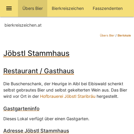
menu
Übers Bier
Bierkreiszeichen
Fasszendenten
bierkreiszeichen.at
Übers Bier
/
Bierlokale
Jöbstl Stammhaus
Restaurant / Gasthaus
Die Buschenschank, der Heurige in Aibl bei Eibiswald schenkt
selbst gebrautes Bier und selbst gekelterten Wein aus. Das Bier
wird vor Ort in der
Hofbrauerei Jöbstl Staribräu
hergestellt.
Gastgarteninfo
Dieses Lokal verfügt über einen Gastgarten.
Adresse
Jöbstl Stammhaus