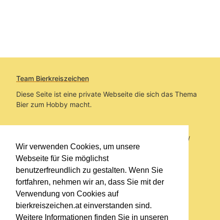
Team Bierkreiszeichen
Diese Seite ist eine private Webseite die sich das Thema
Bier zum Hobby macht.
Sie befinden sich auf https://www.bierkreiszeichen.at/
Wir verwenden Cookies, um unsere
im Pfad:
Übers Bier
/
Bierlokale
Webseite für Sie möglichst
benutzerfreundlich zu gestalten. Wenn Sie
Erstellt: 2014-11-24
fortfahren, nehmen wir an, dass Sie mit der
Verwendung von Cookies auf
Links
bierkreiszeichen.at einverstanden sind.
Kontakt
Weitere Informationen finden Sie in unseren