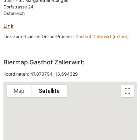
5581
-
St. Margarethen/Lungau
Dorfstrasse 24
Österreich
Link
Link zur offiziellen Online-Präsenz:
Gasthof Zallerwirt (extern)
Biermap Gasthof Zallerwirt:
Sorry, we have no imagery here.
Sorry, we have no imagery here.
Koordinaten:
47.079794
,
13.694329
Map
Satellite