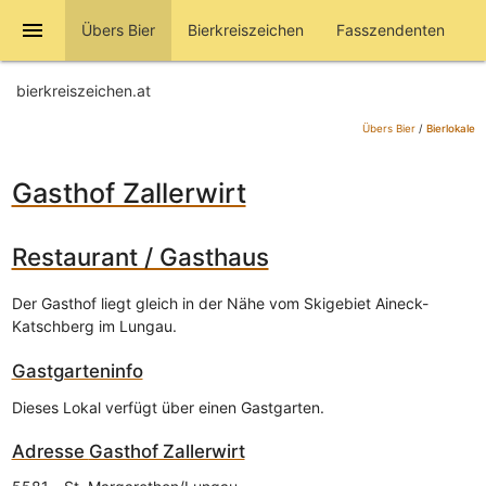
menu
Übers Bier
Bierkreiszeichen
Fasszendenten
bierkreiszeichen.at
Übers Bier
/
Bierlokale
Gasthof Zallerwirt
Restaurant / Gasthaus
Der Gasthof liegt gleich in der Nähe vom Skigebiet Aineck-
Katschberg im Lungau.
Gastgarteninfo
Dieses Lokal verfügt über einen Gastgarten.
Adresse
Gasthof Zallerwirt