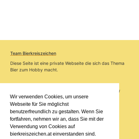
Team Bierkreiszeichen
Diese Seite ist eine private Webseite die sich das Thema
Bier zum Hobby macht.
Sie befinden sich auf https://www.bierkreiszeichen.at/
Wir verwenden Cookies, um unsere
im Pfad:
Übers Bier
/
Bierlokale
Webseite für Sie möglichst
benutzerfreundlich zu gestalten. Wenn Sie
Erstellt: 2020-08-12
fortfahren, nehmen wir an, dass Sie mit der
Verwendung von Cookies auf
Links
bierkreiszeichen.at einverstanden sind.
Kontakt