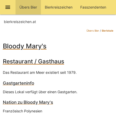
menu
Übers Bier
Bierkreiszeichen
Fasszendenten
bierkreiszeichen.at
Übers Bier
/
Bierlokale
Bloody Mary's
Restaurant / Gasthaus
Das Restaurant am Meer existiert seit 1979.
Gastgarteninfo
Dieses Lokal verfügt über einen Gastgarten.
Nation zu
Bloody Mary's
Französisch Polynesien