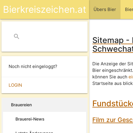
Bierkreiszeichen.at
Übers Bier
Bie
search
close
Sitemap -
Schwechat
Die Anzeige der Si
Noch nicht eingeloggt?
Bier eingeschränkt
können Sie auch
e
Startseite aus blic
LOGIN
Fundstück
Brauereien
Film zur Ges
Brauerei-News