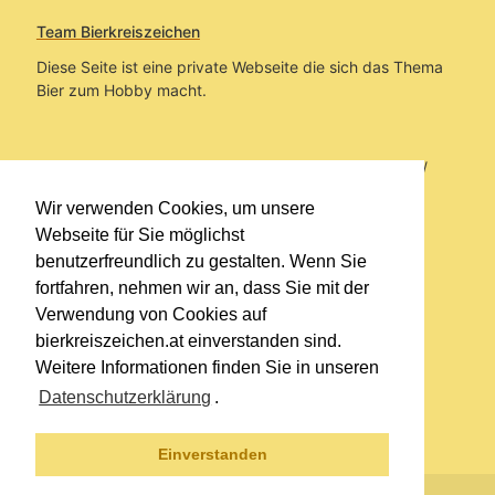
Team Bierkreiszeichen
Diese Seite ist eine private Webseite die sich das Thema
Bier zum Hobby macht.
Sie befinden sich auf https://www.bierkreiszeichen.at/
im Pfad:
Übers Bier
/
Brauereien
/
Fundstücke und
Wir verwenden Cookies, um unsere
Informationen zur Brauerei Puntigam
Webseite für Sie möglichst
benutzerfreundlich zu gestalten. Wenn Sie
Erstellt: 2026-08-08
fortfahren, nehmen wir an, dass Sie mit der
Verwendung von Cookies auf
Links
bierkreiszeichen.at einverstanden sind.
Kontakt
Weitere Informationen finden Sie in unseren
Impressum
Datenschutzerklärung
.
Datenschutzerklärung
Sitemap
Einverstanden