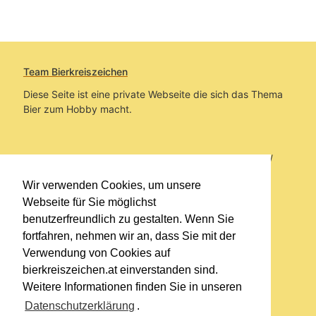
Team Bierkreiszeichen
Diese Seite ist eine private Webseite die sich das Thema
Bier zum Hobby macht.
Sie befinden sich auf https://www.bierkreiszeichen.at/
im Pfad:
Übers Bier
/
Brauereien
/
Fundstücke und
Wir verwenden Cookies, um unsere
Informationen zur Brauerei Puntigam
Webseite für Sie möglichst
benutzerfreundlich zu gestalten. Wenn Sie
Erstellt: 2014-04-22
fortfahren, nehmen wir an, dass Sie mit der
Verwendung von Cookies auf
Links
bierkreiszeichen.at einverstanden sind.
Kontakt
Weitere Informationen finden Sie in unseren
Impressum
Datenschutzerklärung
.
Datenschutzerklärung