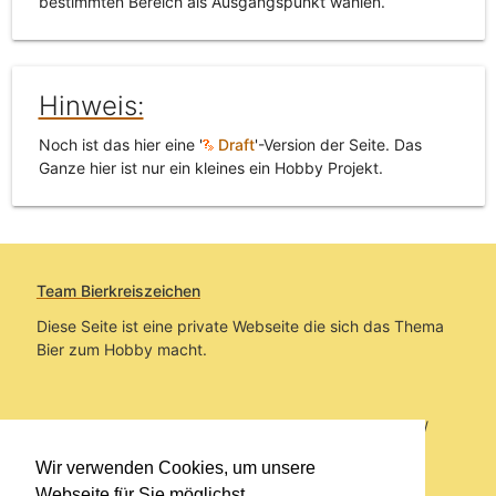
bestimmten Bereich als Ausgangspunkt wählen.
Hinweis:
Noch ist das hier eine '
Draft
'-Version der Seite. Das
Ganze hier ist nur ein kleines ein Hobby Projekt.
Team Bierkreiszeichen
Diese Seite ist eine private Webseite die sich das Thema
Bier zum Hobby macht.
Sie befinden sich auf https://www.bierkreiszeichen.at/
im Pfad:
Übers Bier
/
Brauereien
/
Fundstücke und
Wir verwenden Cookies, um unsere
Informationen zu Grupo Modelo (Corona)
Webseite für Sie möglichst