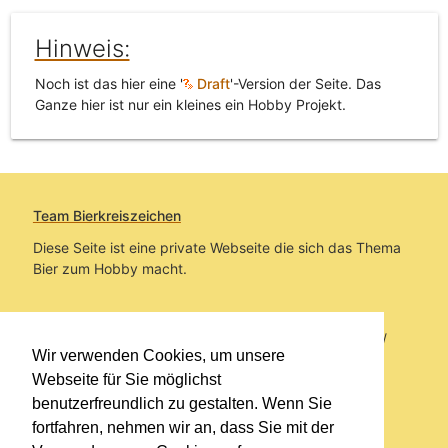
Hinweis:
Noch ist das hier eine '
Draft
'-Version der Seite. Das
Ganze hier ist nur ein kleines ein Hobby Projekt.
Team Bierkreiszeichen
Diese Seite ist eine private Webseite die sich das Thema
Bier zum Hobby macht.
Sie befinden sich auf https://www.bierkreiszeichen.at/
Wir verwenden Cookies, um unsere
im Pfad:
Übers Bier
/
Brauereien
/
Fahrzeuge
Webseite für Sie möglichst
benutzerfreundlich zu gestalten. Wenn Sie
Erstellt: 2026-08-07
fortfahren, nehmen wir an, dass Sie mit der