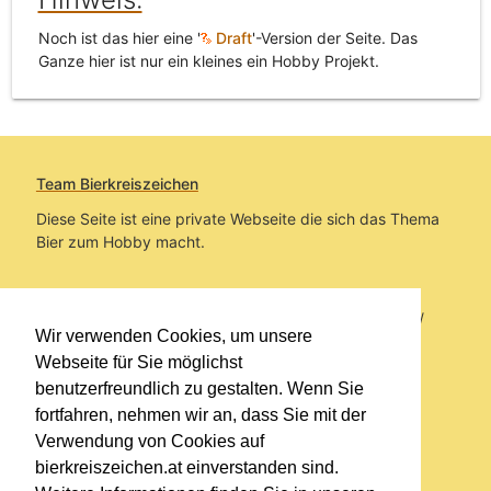
Noch ist das hier eine '
Draft
'-Version der Seite. Das
Ganze hier ist nur ein kleines ein Hobby Projekt.
Team Bierkreiszeichen
Diese Seite ist eine private Webseite die sich das Thema
Bier zum Hobby macht.
Sie befinden sich auf https://www.bierkreiszeichen.at/
Wir verwenden Cookies, um unsere
im Pfad:
Übers Bier
/
Biersorten
/
Letzte Änderungen
Webseite für Sie möglichst
benutzerfreundlich zu gestalten. Wenn Sie
Erstellt: 2026-08-08
fortfahren, nehmen wir an, dass Sie mit der
Verwendung von Cookies auf
Links
bierkreiszeichen.at einverstanden sind.
Kontakt