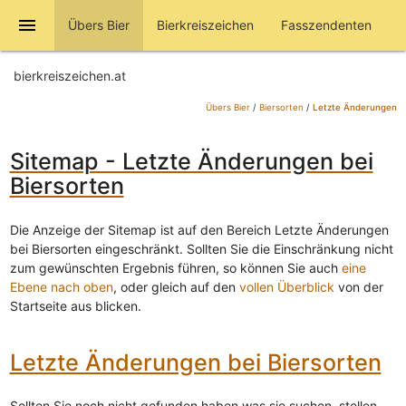
menu
Übers Bier
Bierkreiszeichen
Fasszendenten
bierkreiszeichen.at
Übers Bier
/
Biersorten
/
Letzte Änderungen
Sitemap - Letzte Änderungen bei
Biersorten
Die Anzeige der Sitemap ist auf den Bereich Letzte Änderungen
bei Biersorten eingeschränkt. Sollten Sie die Einschränkung nicht
zum gewünschten Ergebnis führen, so können Sie auch
eine
Ebene nach oben
, oder gleich auf den
vollen Überblick
von der
Startseite aus blicken.
Letzte Änderungen bei Biersorten
Sollten Sie noch nicht gefunden haben was sie suchen, stellen