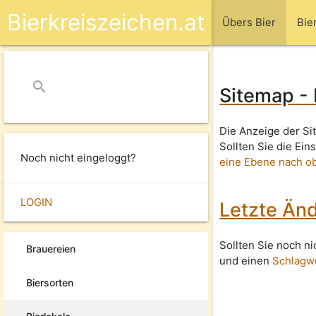
Bierkreiszeichen.at
Übers Bier
Bie
search
close
Sitemap - 
Die Anzeige der Si
Sollten Sie die Ei
Noch nicht eingeloggt?
eine Ebene nach o
LOGIN
Letzte Änd
Sollten Sie noch n
Brauereien
und einen
Schlagw
Biersorten