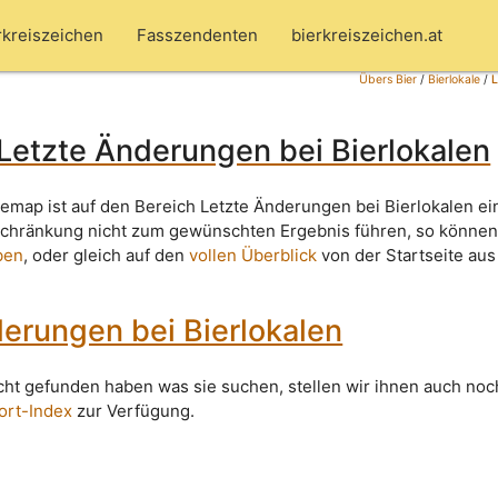
rkreiszeichen
Fasszendenten
bierkreiszeichen.at
Übers Bier
/
Bierlokale
/
L
Letzte Änderungen bei Bierlokalen
temap ist auf den Bereich Letzte Änderungen bei Bierlokalen ei
nschränkung nicht zum gewünschten Ergebnis führen, so können
ben
, oder gleich auf den
vollen Überblick
von der Startseite aus
erungen bei Bierlokalen
icht gefunden haben was sie suchen, stellen wir ihnen auch noc
ort-Index
zur Verfügung.