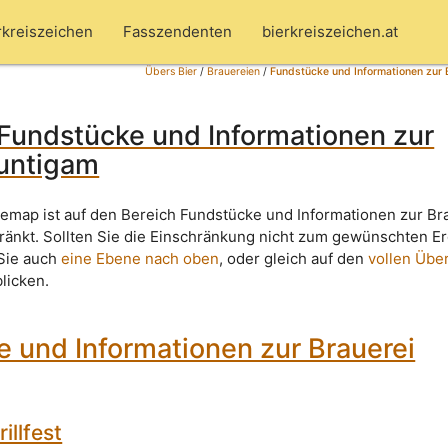
rkreiszeichen
Fasszendenten
bierkreiszeichen.at
Übers Bier
/
Brauereien
/
Fundstücke und Informationen zur 
Fundstücke und Informationen zur
Puntigam
temap ist auf den Bereich Fundstücke und Informationen zur Br
änkt. Sollten Sie die Einschränkung nicht zum gewünschten E
 Sie auch
eine Ebene nach oben
, oder gleich auf den
vollen Über
blicken.
 und Informationen zur Brauerei
illfest