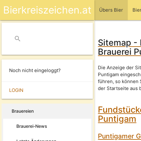
Bierkreiszeichen.at
Übers Bier
Bie
search
close
Sitemap - 
Brauerei 
Die Anzeige der Si
Noch nicht eingeloggt?
Puntigam eingeschr
führen, so können
der Startseite aus 
LOGIN
Fundstücke
Brauereien
Puntigam
Brauerei-News
Puntigamer Gr