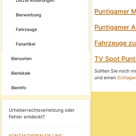
Letzte Änderungen
Puntigamer Mu
Bierwerbung
Puntigamer 
Fahrzeuge
Fahrzeuge zu
Fanartikel
TV Spot Punt
Biersorten
Sollten Sie noch n
Bierlokale
und einen
Schlagw
Bierinfo
Urheberrechtsverletzung oder
Fehler entdeckt?
KONTAKTIEREN SIE UNS