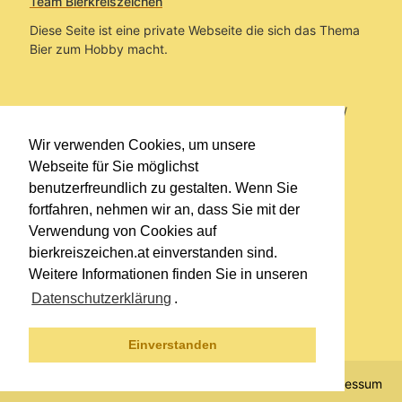
Team Bierkreiszeichen
Diese Seite ist eine private Webseite die sich das Thema
Bier zum Hobby macht.
Sie befinden sich auf https://www.bierkreiszeichen.at/
im Pfad:
Übers Bier
/
Brauereien
/
Fundstücke und
Wir verwenden Cookies, um unsere
Informationen zu Turbobier
Webseite für Sie möglichst
benutzerfreundlich zu gestalten. Wenn Sie
Erstellt: 2026-08-08
fortfahren, nehmen wir an, dass Sie mit der
Verwendung von Cookies auf
Links
bierkreiszeichen.at einverstanden sind.
Kontakt
Weitere Informationen finden Sie in unseren
Impressum
Datenschutzerklärung
.
Datenschutzerklärung
Sitemap
Einverstanden
© 2020 Copyright Team Bierkreiszeichen
Impressum