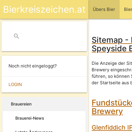
Bierkreiszeichen.at
Übers Bier
Bie
search
close
Sitemap - 
Speyside 
Die Anzeige der Si
Noch nicht eingeloggt?
Brewery eingeschrä
führen, so können
der Startseite aus 
LOGIN
Fundstück
Brauereien
Brewery
Brauerei-News
Glenfiddich 