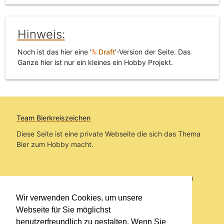
Hinweis:
Noch ist das hier eine '
Draft
'-Version der Seite. Das
Ganze hier ist nur ein kleines ein Hobby Projekt.
Team Bierkreiszeichen
Diese Seite ist eine private Webseite die sich das Thema
Bier zum Hobby macht.
Sie befinden sich auf https://www.bierkreiszeichen.at/
im Pfad:
Übers Bier
/
Brauereien
/
Fundstücke und
Wir verwenden Cookies, um unsere
Informationen zur Collabs Brewery
Webseite für Sie möglichst
benutzerfreundlich zu gestalten. Wenn Sie