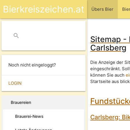
Bierkreiszeichen.at
Übers Bier
Bie
search
close
Sitemap -
Carlsberg
Die Anzeige der Si
Noch nicht eingeloggt?
eingeschränkt. Sol
können Sie auch
e
Startseite aus blic
LOGIN
Fundstücke
Brauereien
Carlsberg: Bi
Brauerei-News