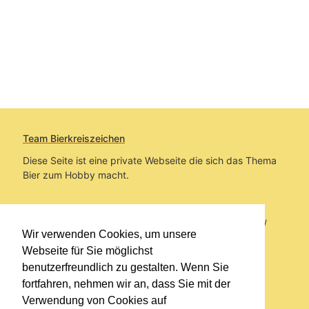
Team Bierkreiszeichen
Diese Seite ist eine private Webseite die sich das Thema
Bier zum Hobby macht.
Sie befinden sich auf https://www.bierkreiszeichen.at/
Wir verwenden Cookies, um unsere
im Pfad:
Übers Bier
/
Biersorten
Webseite für Sie möglichst
benutzerfreundlich zu gestalten. Wenn Sie
Erstellt: 2020-01-24
fortfahren, nehmen wir an, dass Sie mit der
Verwendung von Cookies auf
Links