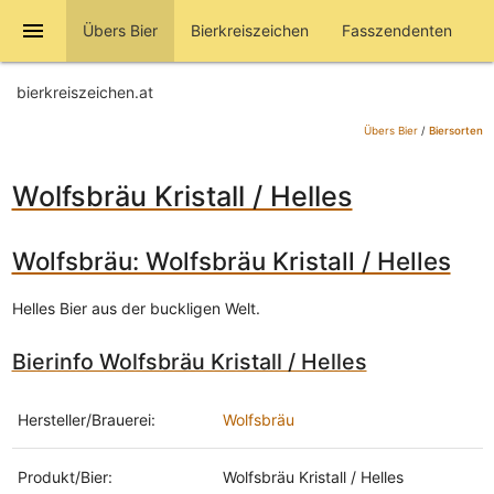
menu
Übers Bier
Bierkreiszeichen
Fasszendenten
bierkreiszeichen.at
Übers Bier
/
Biersorten
Wolfsbräu Kristall / Helles
Wolfsbräu: Wolfsbräu Kristall / Helles
Helles Bier aus der buckligen Welt.
Bierinfo Wolfsbräu Kristall / Helles
Hersteller/Brauerei:
Wolfsbräu
Produkt/Bier:
Wolfsbräu Kristall / Helles