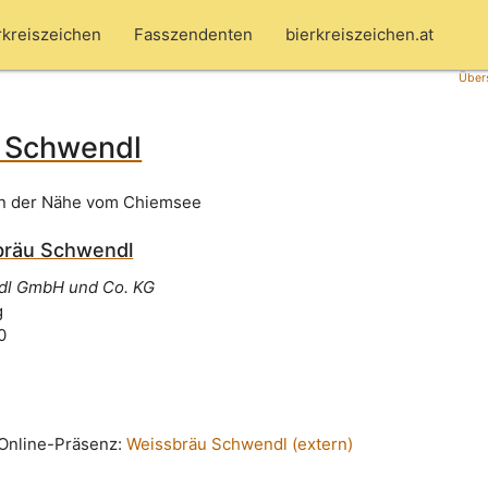
rkreiszeichen
Fasszendenten
bierkreiszeichen.at
Übers
 Schwendl
in der Nähe vom Chiemsee
bräu Schwendl
dl GmbH und Co. KG
g
0
n Online-Präsenz:
Weissbräu Schwendl (extern)