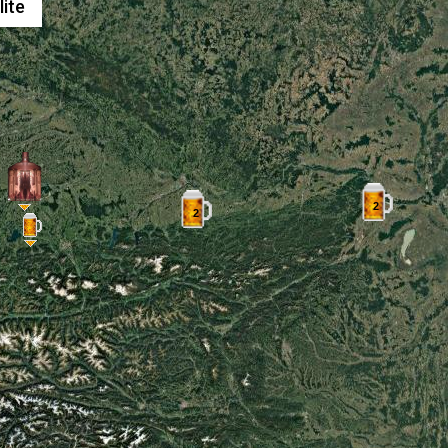
lite
2
2