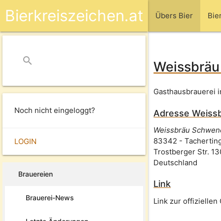
Bierkreiszeichen.at
Übers Bier
Bie
search
close
Weissbräu
Gasthausbrauerei 
Noch nicht eingeloggt?
Adresse
Weiss
Weissbräu Schwen
83342
-
Tachertin
LOGIN
Trostberger Str. 13
Deutschland
Brauereien
Link
Brauerei-News
Link zur offizielle