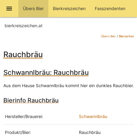
menu
Übers Bier
Bierkreiszeichen
Fasszendenten
bierkreiszeichen.at
Übers Bier
/
Biersorten
Rauchbräu
Schwannlbräu: Rauchbräu
Aus dem Hause Schwannlbräu kommt hier ein dunkles Rauchbier.
Bierinfo Rauchbräu
Hersteller/Brauerei:
Schwannlbräu
Produkt/Bier:
Rauchbräu