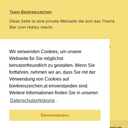
Team Bierkreiszeichen
Diese Seite ist eine private Webseite die sich das Thema
Bier zum Hobby macht.
Sie befinden sich auf https://www.bierkreiszeichen.at/
Wir verwenden Cookies, um unsere
im Pfad:
Übers Bier
/
Biersorten
Webseite für Sie möglichst
benutzerfreundlich zu gestalten. Wenn Sie
Erstellt: 2020-12-08
fortfahren, nehmen wir an, dass Sie mit der
Verwendung von Cookies auf
Links
bierkreiszeichen.at einverstanden sind.
Kontakt
Weitere Informationen finden Sie in unseren
Impressum
Datenschutzerklärung
.
Datenschutzerklärung
Sitemap
Einverstanden
© 2020 Copyright Team Bierkreiszeichen
Impressum