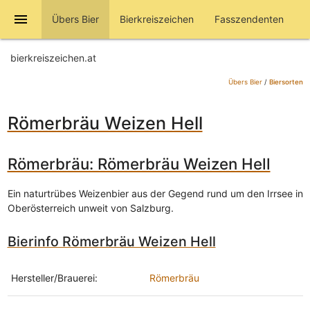
menu
Übers Bier
Bierkreiszeichen
Fasszendenten
bierkreiszeichen.at
Übers Bier
/
Biersorten
Römerbräu Weizen Hell
Römerbräu: Römerbräu Weizen Hell
Ein naturtrübes Weizenbier aus der Gegend rund um den Irrsee in
Oberösterreich unweit von Salzburg.
Bierinfo Römerbräu Weizen Hell
Hersteller/Brauerei:
Römerbräu