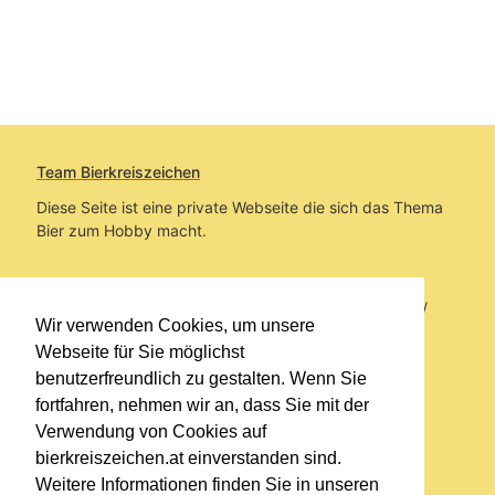
Team Bierkreiszeichen
Diese Seite ist eine private Webseite die sich das Thema
Bier zum Hobby macht.
Sie befinden sich auf https://www.bierkreiszeichen.at/
Wir verwenden Cookies, um unsere
im Pfad:
Übers Bier
/
Biersorten
Webseite für Sie möglichst
benutzerfreundlich zu gestalten. Wenn Sie
Erstellt: 2016-10-20
fortfahren, nehmen wir an, dass Sie mit der
Verwendung von Cookies auf
Links
bierkreiszeichen.at einverstanden sind.
Kontakt
Weitere Informationen finden Sie in unseren