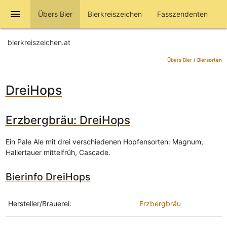
menu
Übers Bier
Bierkreiszeichen
Fasszendenten
bierkreiszeichen.at
Übers Bier
/
Biersorten
DreiHops
Erzbergbräu: DreiHops
Ein Pale Ale mit drei verschiedenen Hopfensorten: Magnum,
Hallertauer mittelfrüh, Cascade.
Bierinfo DreiHops
Hersteller/Brauerei:
Erzbergbräu