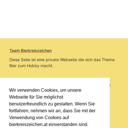
Team Bierkreiszeichen
Diese Seite ist eine private Webseite die sich das Thema
Bier zum Hobby macht.
Sie befinden sich auf https://www.bierkreiszeichen.at/
Wir verwenden Cookies, um unsere
im Pfad:
Übers Bier
/
Biersorten
Webseite für Sie möglichst
benutzerfreundlich zu gestalten. Wenn Sie
Erstellt: 2019-05-13
fortfahren, nehmen wir an, dass Sie mit der
Verwendung von Cookies auf
Links
bierkreiszeichen.at einverstanden sind.