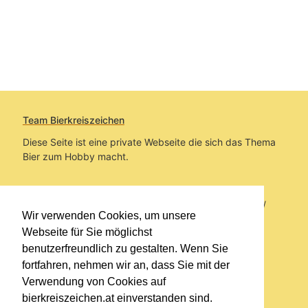
Team Bierkreiszeichen
Diese Seite ist eine private Webseite die sich das Thema
Bier zum Hobby macht.
Sie befinden sich auf https://www.bierkreiszeichen.at/
Wir verwenden Cookies, um unsere
im Pfad:
Übers Bier
/
Biersorten
Webseite für Sie möglichst
benutzerfreundlich zu gestalten. Wenn Sie
Erstellt: 2012-08-15
fortfahren, nehmen wir an, dass Sie mit der
Verwendung von Cookies auf
Links
bierkreiszeichen.at einverstanden sind.
Kontakt