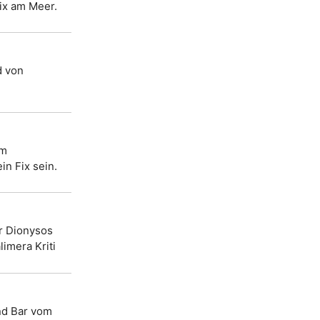
Fix am Meer.
d von
im
in Fix sein.
ar Dionysos
imera Kriti
nd Bar vom