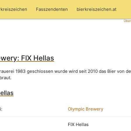
rkreiszeichen
Fasszendenten
bierkreiszeichen.at
Über
wery: FIX Hellas
auerei 1983 geschlossen wurde wird seit 2010 das Bier von de
braut.
ellas
i:
Olympic Brewery
FIX Hellas