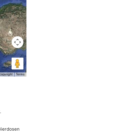
copyright
Terms
.
Bierdosen