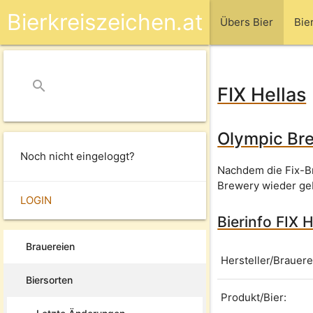
Bierkreiszeichen.at
Übers Bier
Bie
search
close
FIX Hellas
Olympic Bre
Noch nicht eingeloggt?
Nachdem die Fix-Br
Brewery wieder ge
LOGIN
Bierinfo FIX H
Brauereien
Hersteller/Brauere
Biersorten
Produkt/Bier: