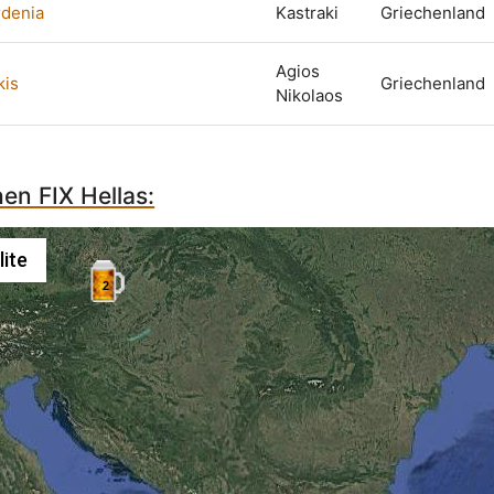
rdenia
Kastraki
Griechenland
Agios
kis
Griechenland
Nikolaos
hen FIX Hellas:
lite
2