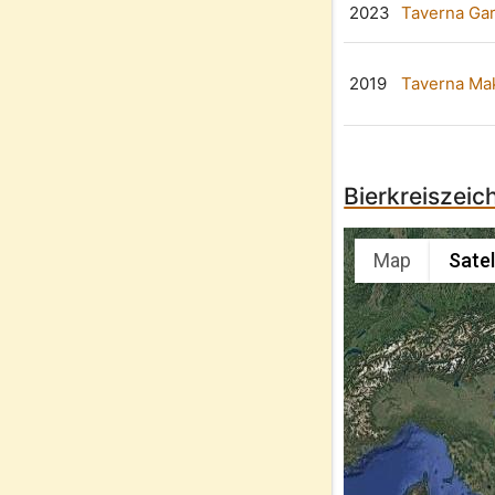
2023
Taverna Ga
2019
Taverna Ma
Bierkreiszeic
Map
Satel