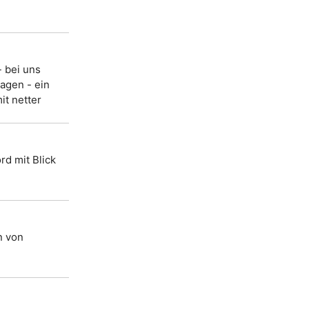
- bei uns
agen - ein
t netter
rd mit Blick
n von