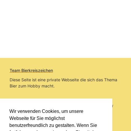
Team Bierkreiszeichen
Diese Seite ist eine private Webseite die sich das Thema
Bier zum Hobby macht.
Sie befinden sich auf https://www.bierkreiszeichen.at/
Wir verwenden Cookies, um unsere
im Pfad:
Übers Bier
/
Biersorten
Webseite für Sie möglichst
benutzerfreundlich zu gestalten. Wenn Sie
Erstellt: 2013-06-01