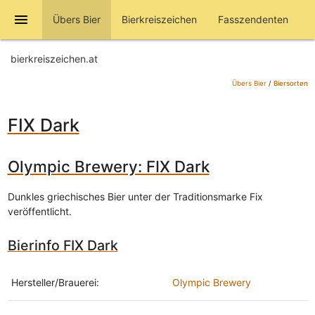
menu
Übers Bier
Bierkreiszeichen
Fasszendenten
bierkreiszeichen.at
Übers Bier
/
Biersorten
FIX Dark
Olympic Brewery: FIX Dark
Dunkles griechisches Bier unter der Traditionsmarke Fix
veröffentlicht.
Bierinfo FIX Dark
Hersteller/Brauerei:
Olympic Brewery