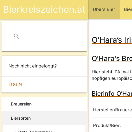
Bierkreiszeichen.at
Übers Bier
Bie
search
close
O’Hara’s Ir
O'Hara's Br
Noch nicht eingeloggt?
Hier steht IPA mal 
hopfigen europäis
LOGIN
Bierinfo O’Har
Brauereien
Hersteller/Brauere
Biersorten
Produkt/Bier: