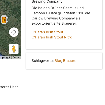
Brewing Company:
Die beiden Brüder Seamus und
Eamonn O'Hara gründeten 1996 die
Carlow Brewing Company als
2
exportorientierte Brauerei.
O’Hara’s Irish Stout
O’Hara’s Irish Stout Nitro
copyright
Terms
Schlagworte:
Bier
,
Brauerei
serer User.