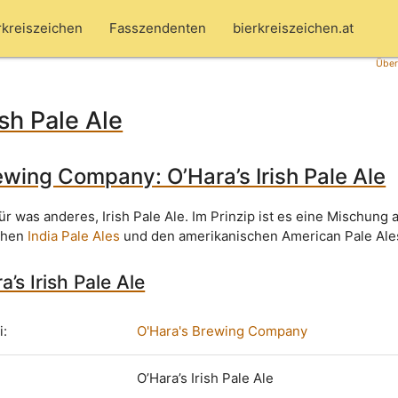
rkreiszeichen
Fasszendenten
bierkreiszeichen.at
Über
ish Pale Ale
ewing Company: O’Hara’s Irish Pale Ale
für was anderes, Irish Pale Ale. Im Prinzip ist es eine Mischung 
chen
India Pale Ales
und den amerikanischen American Pale Ale
a’s Irish Pale Ale
i:
O'Hara's Brewing Company
O’Hara’s Irish Pale Ale