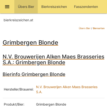
menu
Übers Bier
Bierkreiszeichen
Fasszendenten
bierkreiszeichen.at
Übers Bier
/
Biersorten
Grimbergen Blonde
N.V. Brouwerijen Alken Maes Brasseries
S.A.: Grimbergen Blonde
Bierinfo Grimbergen Blonde
N.V. Brouwerijen Alken Maes Brasseries
Hersteller/Brauerei:
S.A.
Produkt/Bier:
Grimbergen Blonde