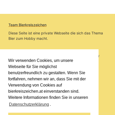
Team Bierkreiszeichen
Diese Seite ist eine private Webseite die sich das Thema
Bier zum Hobby macht.
Sie befinden sich auf https://www.bierkreiszeichen.at/
Wir verwenden Cookies, um unsere
im Pfad:
Übers Bier
/
Biersorten
Webseite für Sie möglichst
benutzerfreundlich zu gestalten. Wenn Sie
Erstellt: 2012-05-23
fortfahren, nehmen wir an, dass Sie mit der
Verwendung von Cookies auf
Links
bierkreiszeichen.at einverstanden sind.
Kontakt
Weitere Informationen finden Sie in unseren
Impressum
Datenschutzerklärung
.
Datenschutzerklärung
Sitemap