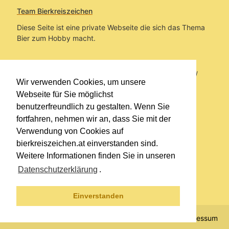
Team Bierkreiszeichen
Diese Seite ist eine private Webseite die sich das Thema
Bier zum Hobby macht.
Sie befinden sich auf https://www.bierkreiszeichen.at/
Wir verwenden Cookies, um unsere
im Pfad:
Übers Bier
/
Biersorten
Webseite für Sie möglichst
benutzerfreundlich zu gestalten. Wenn Sie
Erstellt: 2013-05-10
fortfahren, nehmen wir an, dass Sie mit der
Verwendung von Cookies auf
Links
bierkreiszeichen.at einverstanden sind.
Kontakt
Weitere Informationen finden Sie in unseren
Impressum
Datenschutzerklärung
.
Datenschutzerklärung
Sitemap
Einverstanden
© 2020 Copyright Team Bierkreiszeichen
Impressum