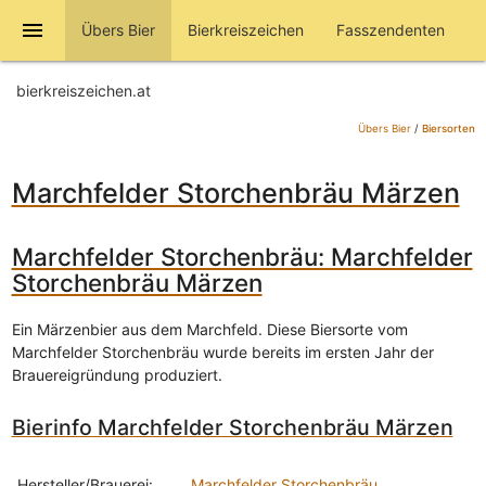
menu
Übers Bier
Bierkreiszeichen
Fasszendenten
bierkreiszeichen.at
Übers Bier
/
Biersorten
Marchfelder Storchenbräu Märzen
Marchfelder Storchenbräu: Marchfelder
Storchenbräu Märzen
Ein Märzenbier aus dem Marchfeld. Diese Biersorte vom
Marchfelder Storchenbräu wurde bereits im ersten Jahr der
Brauereigründung produziert.
Bierinfo Marchfelder Storchenbräu Märzen
Hersteller/Brauerei:
Marchfelder Storchenbräu