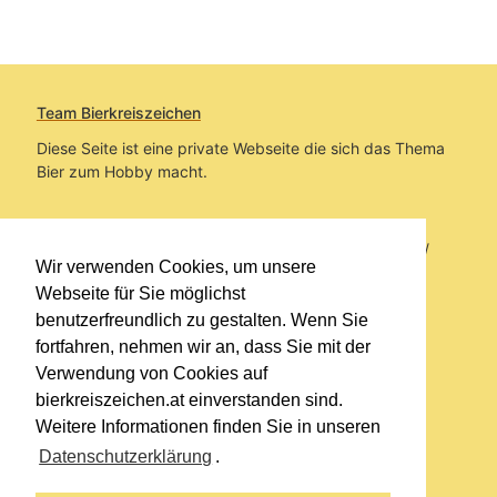
Team Bierkreiszeichen
Diese Seite ist eine private Webseite die sich das Thema
Bier zum Hobby macht.
Sie befinden sich auf https://www.bierkreiszeichen.at/
Wir verwenden Cookies, um unsere
im Pfad:
Übers Bier
/
Biersorten
Webseite für Sie möglichst
benutzerfreundlich zu gestalten. Wenn Sie
Erstellt: 2012-10-05
fortfahren, nehmen wir an, dass Sie mit der
Verwendung von Cookies auf
Links
bierkreiszeichen.at einverstanden sind.
Kontakt
Weitere Informationen finden Sie in unseren
Impressum
Datenschutzerklärung
.
Datenschutzerklärung
Sitemap