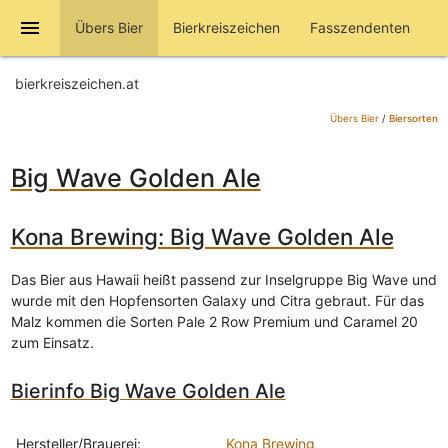
menu
Übers Bier
Bierkreiszeichen
Fasszendenten
bierkreiszeichen.at
Übers Bier
/
Biersorten
Big Wave Golden Ale
Kona Brewing: Big Wave Golden Ale
Das Bier aus Hawaii heißt passend zur Inselgruppe Big Wave und
wurde mit den Hopfensorten Galaxy und Citra gebraut. Für das
Malz kommen die Sorten Pale 2 Row Premium und Caramel 20
zum Einsatz.
Bierinfo Big Wave Golden Ale
Hersteller/Brauerei:
Kona Brewing