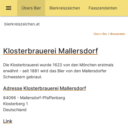
menu
Übers Bier
Bierkreiszeichen
Fasszendenten
bierkreiszeichen.at
Übers Bier
/
Brauereien
Klosterbrauerei Mallersdorf
Die Klosterbrauerei wurde 1623 von den Mönchen erstmals
erwähnt - seit 1881 wird das Bier von den Mallersdorfer
Schwestern gebraut.
Adresse
Klosterbrauerei Mallersdorf
84066
-
Mallersdorf-Pfaffenberg
Klosterberg 1
Deutschland
Link