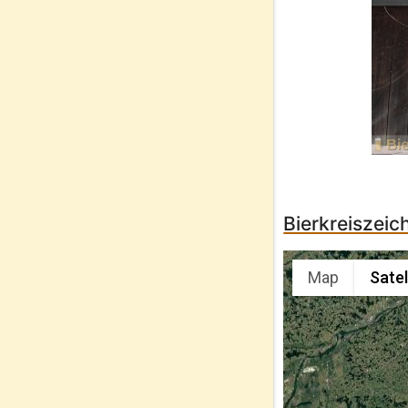
Bierkreiszeic
Map
Satel