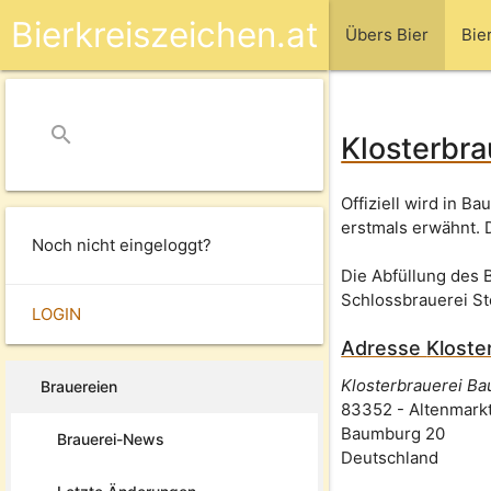
Bierkreiszeichen.at
Übers Bier
Bie
search
close
Klosterbr
Offiziell wird in B
erstmals erwähnt. 
Noch nicht eingeloggt?
Die Abfüllung des 
Schlossbrauerei St
LOGIN
Adresse
Kloste
Klosterbrauerei B
Brauereien
83352
-
Altenmarkt
Baumburg 20
Brauerei-News
Deutschland