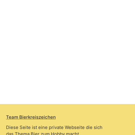
Team Bierkreiszeichen
Diese Seite ist eine private Webseite die sich
das Thema Bier zum Hobby macht.