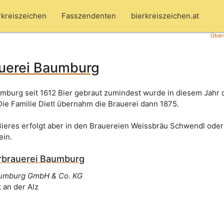
rkreiszeichen
Fasszendenten
bierkreiszeichen.at
Übers
auerei Baumburg
aumburg seit 1612 Bier gebraut zumindest wurde in diesem Jahr 
Die Familie Dietl übernahm die Brauerei dann 1875.
Bieres erfolgt aber in den Brauereien Weissbräu Schwendl oder
ein.
rbrauerei Baumburg
aumburg GmbH & Co. KG
 an der Alz