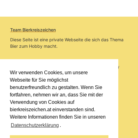
Team Bierkreiszeichen
Diese Seite ist eine private Webseite die sich das Thema
Bier zum Hobby macht.
Sie befinden sich auf https://www.bierkreiszeichen.at/
Wir verwenden Cookies, um unsere
im Pfad:
Übers Bier
/
Biersorten
Webseite für Sie möglichst
benutzerfreundlich zu gestalten. Wenn Sie
Erstellt: 2023-11-20
fortfahren, nehmen wir an, dass Sie mit der
Verwendung von Cookies auf
Links
bierkreiszeichen.at einverstanden sind.
Kontakt
Weitere Informationen finden Sie in unseren
Impressum
Datenschutzerklärung
.
Datenschutzerklärung
Sitemap