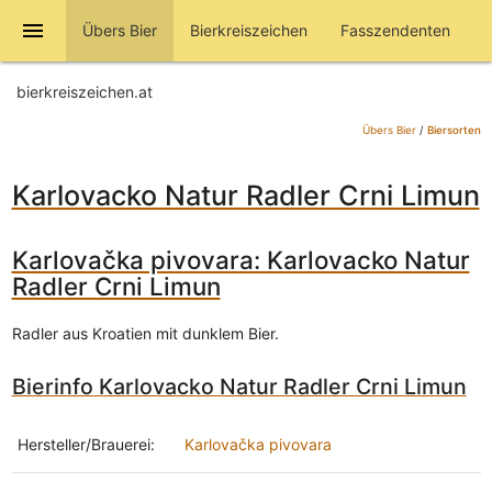
menu
Übers Bier
Bierkreiszeichen
Fasszendenten
bierkreiszeichen.at
Übers Bier
/
Biersorten
Karlovacko Natur Radler Crni Limun
Karlovačka pivovara: Karlovacko Natur
Radler Crni Limun
Radler aus Kroatien mit dunklem Bier.
Bierinfo Karlovacko Natur Radler Crni Limun
Hersteller/Brauerei:
Karlovačka pivovara