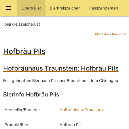
menu
Übers Bier
Bierkreiszeichen
Fasszendenten
bierkreiszeichen.at
Übers Bier
/
Biersorten
Hofbräu Pils
Hofbräuhaus Traunstein: Hofbräu Pils
Fein gehopftes Bier nach Pilsener Brauart aus dem Chiemgau.
Bierinfo Hofbräu Pils
Hersteller/Brauerei:
Hofbräuhaus Traunstein
Produkt/Bier:
Hofbräu Pils