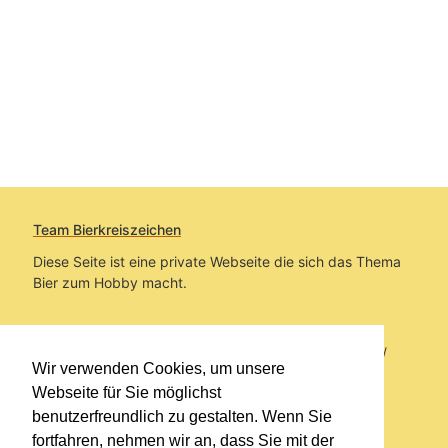
Team Bierkreiszeichen
Diese Seite ist eine private Webseite die sich das Thema
Bier zum Hobby macht.
Sie befinden sich auf https://www.bierkreiszeichen.at/
Wir verwenden Cookies, um unsere
im Pfad:
Übers Bier
/
Biersorten
Webseite für Sie möglichst
benutzerfreundlich zu gestalten. Wenn Sie
Erstellt: 2013-11-28
fortfahren, nehmen wir an, dass Sie mit der