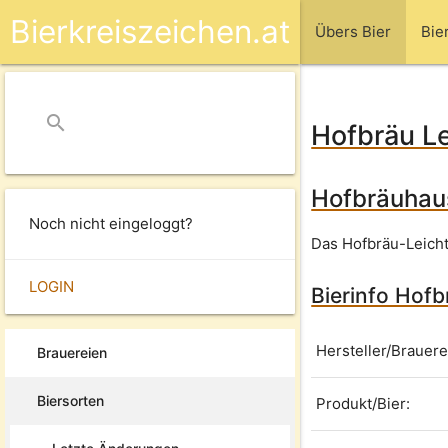
Bierkreiszeichen.at
Übers Bier
Bie
search
close
Hofbräu Le
Hofbräuhaus
Noch nicht eingeloggt?
Das Hofbräu-Leicht
LOGIN
Bierinfo Hofb
Hersteller/Brauere
Brauereien
Biersorten
Produkt/Bier: