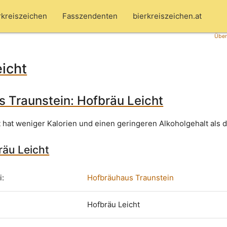
rkreiszeichen
Fasszendenten
bierkreiszeichen.at
Über
icht
 Traunstein: Hofbräu Leicht
 hat weniger Kalorien und einen geringeren Alkoholgehalt als d
räu Leicht
i:
Hofbräuhaus Traunstein
Hofbräu Leicht