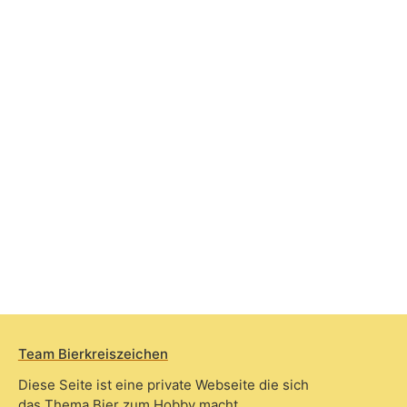
Team Bierkreiszeichen
Diese Seite ist eine private Webseite die sich
das Thema Bier zum Hobby macht.