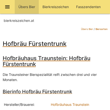
menu
Übers Bier
Bierkreiszeichen
Fasszendenten
bierkreiszeichen.at
Übers Bier
/
Biersorten
Hofbräu Fürstentrunk
Hofbräuhaus Traunstein: Hofbräu
Fürstentrunk
Die Traunsteiner Bierspezialität reift zwischen drei und vier
Monaten.
Bierinfo Hofbräu Fürstentrunk
Hersteller/Brauerei:
Hofbräuhaus Traunstein