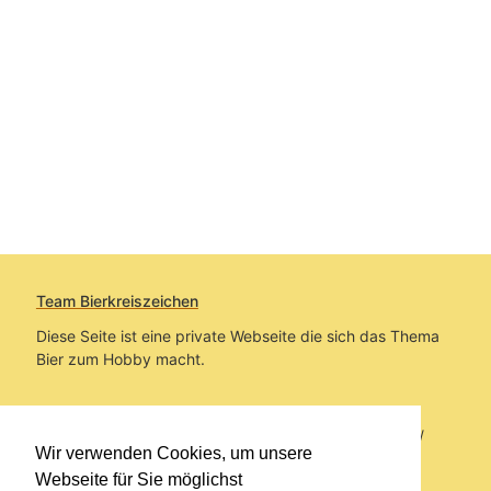
Team Bierkreiszeichen
Diese Seite ist eine private Webseite die sich das Thema
Bier zum Hobby macht.
Sie befinden sich auf https://www.bierkreiszeichen.at/
Wir verwenden Cookies, um unsere
im Pfad:
Übers Bier
/
Biersorten
Webseite für Sie möglichst