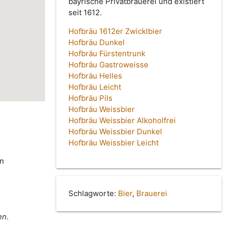
bayrische Privatbrauerei und existiert
seit 1612.
Hofbräu 1612er Zwicklbier
Hofbräu Dunkel
Hofbräu Fürstentrunk
Hofbräu Gastroweisse
Hofbräu Helles
Hofbräu Leicht
Hofbräu Pils
Hofbräu Weissbier
Hofbräu Weissbier Alkoholfrei
Hofbräu Weissbier Dunkel
Hofbräu Weissbier Leicht
in
Schlagworte:
Bier
,
Brauerei
en
.