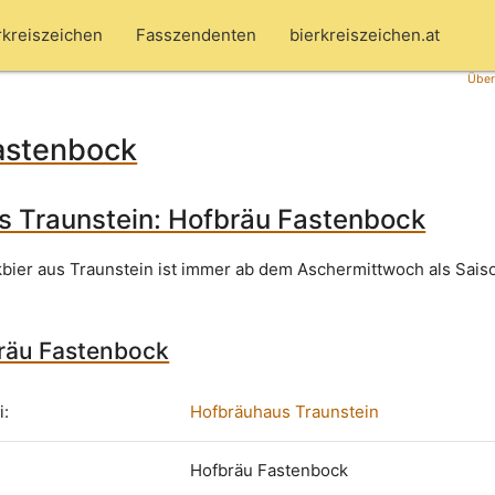
rkreiszeichen
Fasszendenten
bierkreiszeichen.at
Über
astenbock
 Traunstein: Hofbräu Fastenbock
bier aus Traunstein ist immer ab dem Aschermittwoch als Sais
bräu Fastenbock
i:
Hofbräuhaus Traunstein
Hofbräu Fastenbock