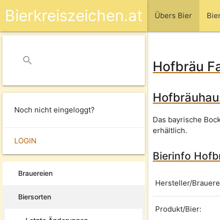
Bierkreiszeichen.at
Übers Bier
Bie
search
close
Hofbräu F
Hofbräuhaus
Noch nicht eingeloggt?
Das bayrische Bock
erhältlich.
LOGIN
Bierinfo Hof
Brauereien
Hersteller/Brauere
Biersorten
Produkt/Bier: