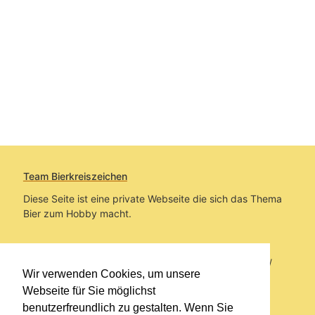
Team Bierkreiszeichen
Diese Seite ist eine private Webseite die sich das Thema
Bier zum Hobby macht.
Sie befinden sich auf https://www.bierkreiszeichen.at/
Wir verwenden Cookies, um unsere
im Pfad:
Übers Bier
/
Brauereien
Webseite für Sie möglichst
benutzerfreundlich zu gestalten. Wenn Sie
Erstellt: 2018-10-11