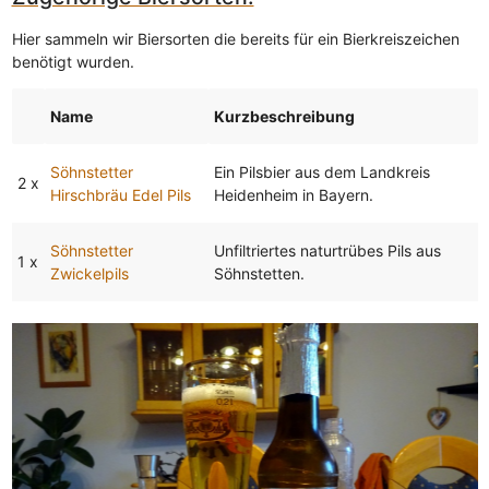
Hier sammeln wir Biersorten die bereits für ein Bierkreiszeichen
benötigt wurden.
Name
Kurzbeschreibung
Söhnstetter
Ein Pilsbier aus dem Landkreis
2 x
Hirschbräu Edel Pils
Heidenheim in Bayern.
Söhnstetter
Unfiltriertes naturtrübes Pils aus
1 x
Zwickelpils
Söhnstetten.