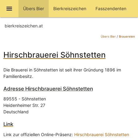
menu
Übers Bier
Bierkreiszeichen
Fasszendenten
bierkreiszeichen.at
Übers Bier
/
Brauereien
Hirschbrauerei Söhnstetten
Die Brauerei in Söhnstetten ist seit ihrer Gründung 1896 im
Familienbesitz.
Adresse
Hirschbrauerei Söhnstetten
89555
-
Söhnstetten
Heidenheimer Str. 27
Deutschland
Link
Link zur offiziellen Online-Präsenz:
Hirschbrauerei Söhnstetten