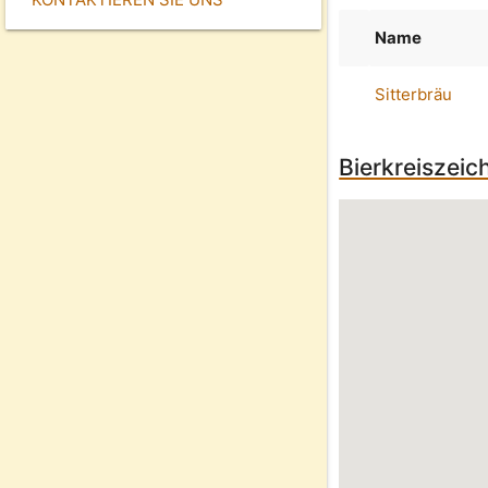
Name
Sitterbräu
Bierkreiszeic