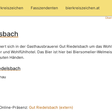
rkreiszeichen
Fasszendenten
bierkreiszeichen.at
Übers
lsbach
mert sich in der Gasthausbrauerei Gut Riedelsbach um das Wohl
r und Wohlfühlhotel. Das Bier ist hier bei Biersomelier-Welmeis
 guten Händen.
edelsbach
nau
n Online-Präsenz:
Gut Riedelsbach (extern)