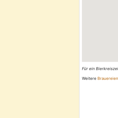
Für ein Bierkreisze
Weitere
Brauereien