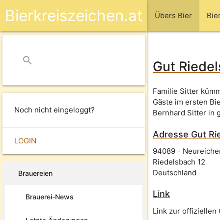
Bierkreiszeichen.at
Übers Bier
Bie
search
close
Gut Riede
Familie Sitter küm
Gäste im ersten Bie
Noch nicht eingeloggt?
Bernhard Sitter in
Adresse
Gut Ri
LOGIN
94089
-
Neureiche
Riedelsbach 12
Deutschland
Brauereien
Link
Brauerei-News
Link zur offizielle