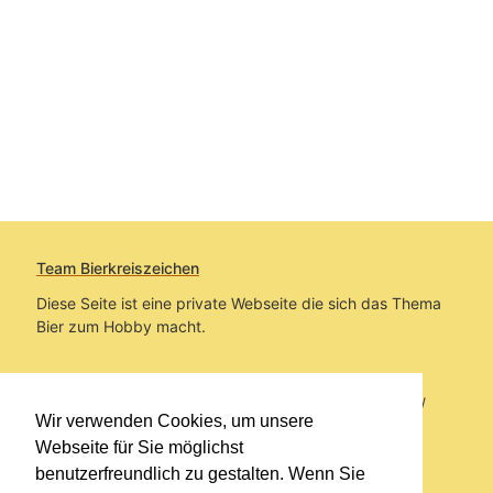
Team Bierkreiszeichen
Diese Seite ist eine private Webseite die sich das Thema
Bier zum Hobby macht.
Sie befinden sich auf https://www.bierkreiszeichen.at/
Wir verwenden Cookies, um unsere
im Pfad:
Übers Bier
/
Biersorten
Webseite für Sie möglichst
benutzerfreundlich zu gestalten. Wenn Sie
Erstellt: 2013-05-10