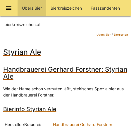
menu
Übers Bier
Bierkreiszeichen
Fasszendenten
bierkreiszeichen.at
Übers Bier
/
Biersorten
Styrian Ale
Handbrauerei Gerhard Forstner: Styrian
Ale
Wie der Name schon vermuten läßt, steirisches Spezialbier aus
der Handbrauerei Forstner.
Bierinfo Styrian Ale
Hersteller/Brauerei:
Handbrauerei Gerhard Forstner