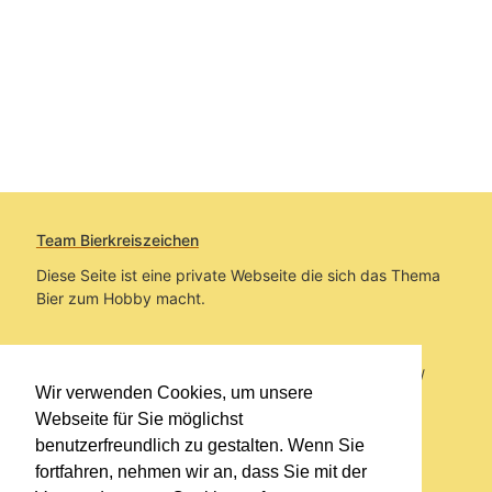
Team Bierkreiszeichen
Diese Seite ist eine private Webseite die sich das Thema
Bier zum Hobby macht.
Sie befinden sich auf https://www.bierkreiszeichen.at/
Wir verwenden Cookies, um unsere
im Pfad:
Übers Bier
/
Biersorten
Webseite für Sie möglichst
benutzerfreundlich zu gestalten. Wenn Sie
Erstellt: 2020-08-11
fortfahren, nehmen wir an, dass Sie mit der