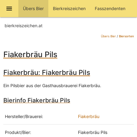
menu
Übers Bier
Bierkreiszeichen
Fasszendenten
bierkreiszeichen.at
Übers Bier
/
Biersorten
Fiakerbräu Pils
Fiakerbräu: Fiakerbräu Pils
Ein Pilsbier aus der Gasthausbrauerei Fiakerbräu.
Bierinfo Fiakerbräu Pils
Hersteller/Brauerei:
Fiakerbräu
Produkt/Bier:
Fiakerbräu Pils