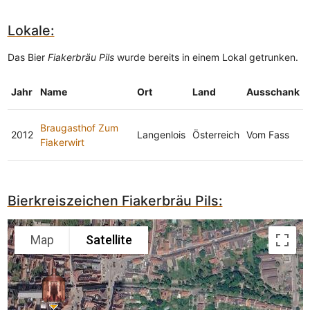
Lokale:
Das Bier
Fiakerbräu Pils
wurde bereits in einem Lokal getrunken.
Jahr
Name
Ort
Land
Ausschank
Braugasthof Zum
2012
Langenlois
Österreich
Vom Fass
Fiakerwirt
Bierkreiszeichen Fiakerbräu Pils:
Map
Satellite