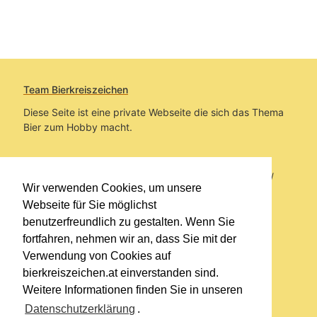
Team Bierkreiszeichen
Diese Seite ist eine private Webseite die sich das Thema
Bier zum Hobby macht.
Sie befinden sich auf https://www.bierkreiszeichen.at/
Wir verwenden Cookies, um unsere
im Pfad:
Übers Bier
/
Brauereien
Webseite für Sie möglichst
benutzerfreundlich zu gestalten. Wenn Sie
Erstellt: 2014-08-11
fortfahren, nehmen wir an, dass Sie mit der
Verwendung von Cookies auf
Links
bierkreiszeichen.at einverstanden sind.
Kontakt
Weitere Informationen finden Sie in unseren
Impressum
Datenschutzerklärung
.
Datenschutzerklärung