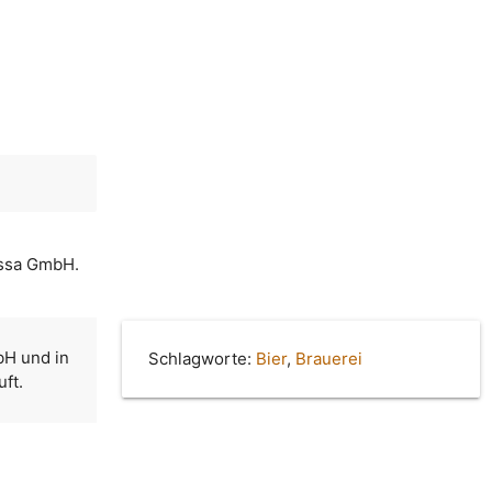
essa GmbH.
bH und in
Schlagworte:
Bier
,
Brauerei
ft.