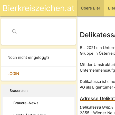
Bierkreiszeichen.at
Übers Bier
Bie
search
close
Delikatess
Bis 2021 ein Unter
Gruppe in Österreic
Noch nicht eingeloggt?
Mit der Umstruktur
Unternehmensaufg
LOGIN
Delikatessa ist ein
AG als Eigentümer 
Brauereien
Adresse
Delika
Brauerei-News
Delikatessa GmbH
2355
-
Wiener Neu