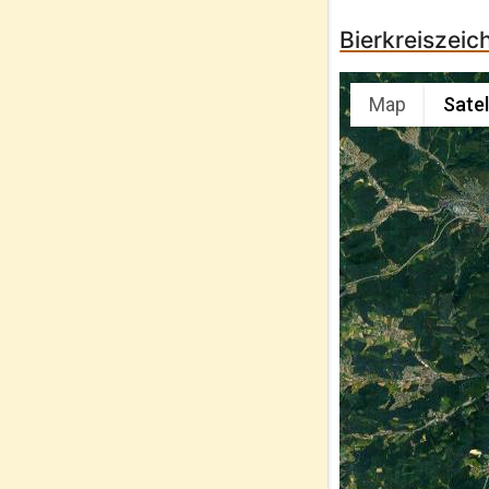
Bierkreiszeic
Map
Satel