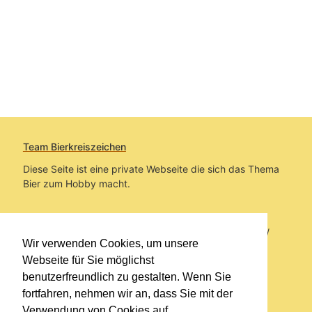
Team Bierkreiszeichen
Diese Seite ist eine private Webseite die sich das Thema
Bier zum Hobby macht.
Sie befinden sich auf https://www.bierkreiszeichen.at/
Wir verwenden Cookies, um unsere
im Pfad:
Übers Bier
/
Biersorten
Webseite für Sie möglichst
benutzerfreundlich zu gestalten. Wenn Sie
Erstellt: 2018-02-05
fortfahren, nehmen wir an, dass Sie mit der
Verwendung von Cookies auf