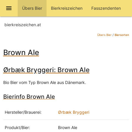
menu
Übers Bier
Bierkreiszeichen
Fasszendenten
bierkreiszeichen.at
Übers Bier
/
Biersorten
Brown Ale
Ørbæk Bryggeri: Brown Ale
Bio Bier vom Typ Brown Ale aus Dänemark.
Bierinfo Brown Ale
Hersteller/Brauerei:
Ørbæk Bryggeri
Produkt/Bier:
Brown Ale