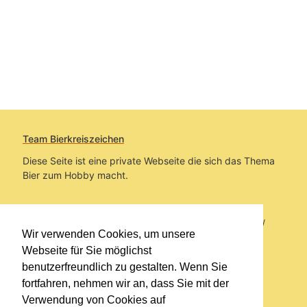
Team Bierkreiszeichen
Diese Seite ist eine private Webseite die sich das Thema
Bier zum Hobby macht.
Sie befinden sich auf https://www.bierkreiszeichen.at/
Wir verwenden Cookies, um unsere
im Pfad:
Übers Bier
/
Biersorten
Webseite für Sie möglichst
benutzerfreundlich zu gestalten. Wenn Sie
Erstellt: 2012-04-05
fortfahren, nehmen wir an, dass Sie mit der
Verwendung von Cookies auf
Links