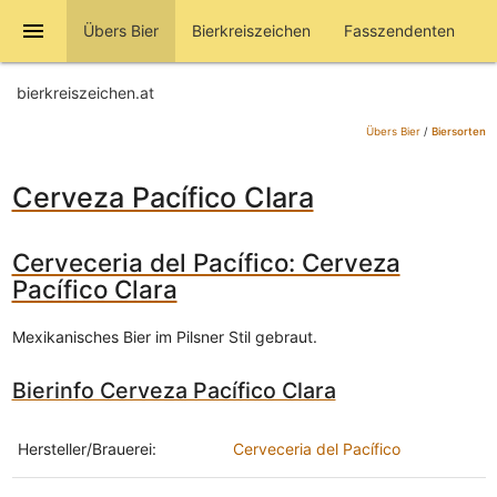
menu
Übers Bier
Bierkreiszeichen
Fasszendenten
bierkreiszeichen.at
Übers Bier
/
Biersorten
Cerveza Pacífico Clara
Cerveceria del Pacífico: Cerveza
Pacífico Clara
Mexikanisches Bier im Pilsner Stil gebraut.
Bierinfo Cerveza Pacífico Clara
Hersteller/Brauerei:
Cerveceria del Pacífico